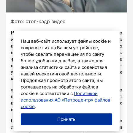
Фото: стоп-кадр видео
Известная певица Алсу показала себя не просто
естественной, но еще и после косметических
Наш веб-сайт использует файлы cookie и
процедур. Она поделилась видео в соцсетях
сохраняет их на Вашем устройстве,
после того, как сделала лифтинг-массаж лица.
чтобы сделать перемещения по сайту
42-летняя звезда решила привести лицо в
более удобными для Вас, а также для
порядок. Ранее ей показалось, что у нее –
анализа статистики сайта и содействия
усталое состояние кожи. Результат после
нашей маркетинговой деятельности.
косметолога ее приятно удивил.
Продолжая просмотр этого сайта, Вы
соглашаетесь на обработку файлов
«Что-то лицо мое устало немножко, надо было
cookie в соответствии с
Политикой
привести его в порядок. Вот такой результат
использования АО «Петроцентр» файлов
после, кожа просто сияет и балдеет. Идеальное
cookie
.
начало дня», – сказала артистка.
Принять
Певица всегда говорила, что внимательно
следит за внешностью. По ее мнению, при