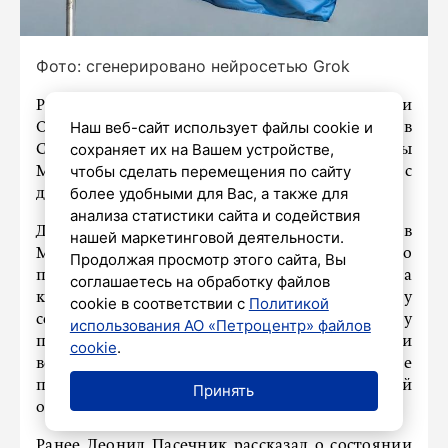
Фото: сгенерировано нейросетью Grok
Россия готова организовать приезд делегации
Наш веб-сайт использует файлы cookie и
Организации Объединенных Наций в
сохраняет их на Вашем устройстве,
Старобельск. Об этом заявил заместитель главы
чтобы сделать перемещения по сайту
МИД России Александр Алимов на встрече с
более удобными для Вас, а также для
директором Информационного центра ООН.
анализа статистики сайта и содействия
Директор Информационного центра ООН в
нашей маркетинговой деятельности.
Москве Владимир Кузнецов сообщил, что
Продолжая просмотр этого сайта, Вы
передаст материалы с места атаки ВСУ на
соглашаетесь на обработку файлов
колледж в Старобельске генеральному
cookie в соответствии с
Политикой
секретарю ООН, его специальному
использования АО «Петроцентр» файлов
представителю по вопросам детей и
cookie
.
вооружённого конфликта, а также
профильным структурам всемирной
Принять
организации.
Ранее Леонид Пасечник
рассказал
о состоянии