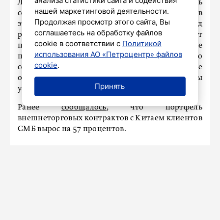
анализа статистики сайта и содействия
Ленинградской области. На сегодняшний день
нашей маркетинговой деятельности.
совокупный кредитный портфель клиентов
Продолжая просмотр этого сайта, Вы
этого сегмента в регионе превышает 290 млрд
соглашаетесь на обработку файлов
рублей. Большую часть портфеля формируют
cookie в соответствии с
Политикой
производственные и высокотехнологичные
использования АО «Петроцентр» файлов
предприятия, компании строительного
cookie
.
сектора, транспортные и логистические
организации, а также представители сферы
Принять
услуг и торговли.
Ранее
сообщалось
, что портфель
внешнеторговых контрактов с Китаем клиентов
СМБ вырос на 57 процентов.
Комитет по благоустройству
Петербурга поделился опытом
создания общественных
пространств