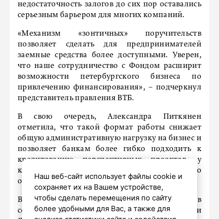
недостаточность залогов до сих пор оставались
серьезным барьером для многих компаний.
«Механизм «зонтичных» поручительств
позволяет сделать для предпринимателей
заемные средства более доступными. Уверен,
что наше сотрудничество с Фондом расширит
возможности петербургского бизнеса по
привлечению финансирования», – подчеркнул
представитель правления ВТБ.
В свою очередь, Александра Питкянен
отметила, что такой формат работы снижает
общую административную нагрузку на бизнес и
позволяет банкам более гибко подходить к
кредитованию перспективных проектов, у
которых нет достаточного материального
Наш веб-сайт использует файлы cookie и
обеспечения.
сохраняет их на Вашем устройстве,
чтобы сделать перемещения по сайту
ВТБ является одним из ключевых кредиторов
более удобными для Вас, а также для
сегмента МСП в Санкт-Петербурге и