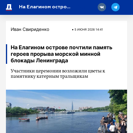
18
На Елагином острове почтили память героев прорыва морской минной блокады Ленинграда
Иван Свириденко
5 ИЮНЯ 2026 14:41
На Елагином острове почтили память
героев прорыва морской минной
блокады Ленинграда
Участники церемонии возложили цветы к
памятнику катерным тральщикам