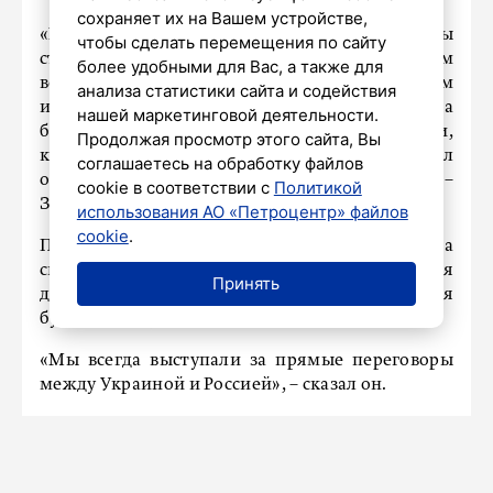
сохраняет их на Вашем устройстве,
«Мы заинтересованы в том, чтобы
чтобы сделать перемещения по сайту
структурировать обсуждение с Россией по тем
более удобными для Вас, а также для
вопросам, которые относятся к нашим общим
анализа статистики сайта и содействия
интересам, это наша собственная политика
нашей маркетинговой деятельности.
безопасности, политика добрососедства и,
Продолжая просмотр этого сайта, Вы
конечно, защита интересов Украины», – заявил
соглашаетесь на обработку файлов
он после своего прибытия на саммит ЕС –
cookie в соответствии с
Политикой
Западные Балканы в Черногории.
использования АО «Петроцентр» файлов
cookie
.
По мнению Макрона, Россия и Украина
способны совместно разработать стратегии для
Принять
достижения прекращения огня и создания
будущего мирного соглашения.
«Мы всегда выступали за прямые переговоры
между Украиной и Россией», – сказал он.
Президент Франции также подчеркнул, что
Европа «в определенный момент должна быть
за столом переговоров. Речь идет об