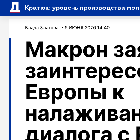
Кратюк: уровень производства мол
Влада Златова
5 ИЮНЯ 2026 14:40
Макрон за
заинтерес
Европы к
налажива
диалога с