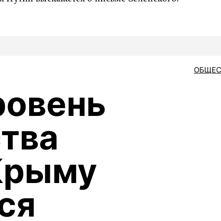
ОБЩЕС
ровень
тва
Крыму
ся