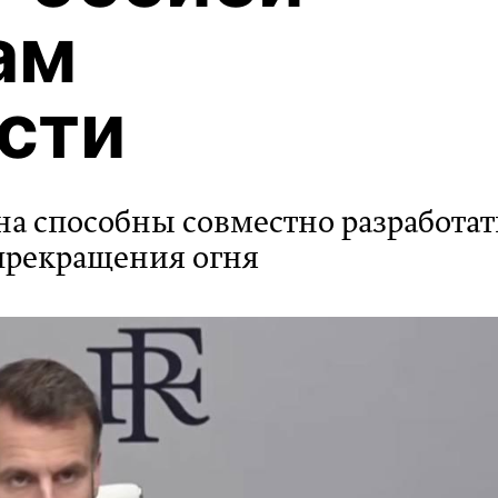
ам
сти
на способны совместно разработат
прекращения огня