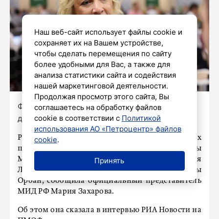
Наш веб-сайт использует файлы cookie и
сохраняет их на Вашем устройстве,
чтобы сделать перемещения по сайту
более удобными для Вас, а также для
анализа статистики сайта и содействия
нашей маркетинговой деятельности.
Продолжая просмотр этого сайта, Вы
Фото: Дмитрий Фуфаев / «Петербургский
соглашаетесь на обработку файлов
дневник»
cookie в соответствии с
Политикой
использования АО «Петроцентр» файлов
Россия не получала от Будапешта официальных
cookie
.
предложений по организации встречи главы
Министерства иностранных дел России Сергея
Принять
Лаврова и нового главы МИД Венгрии Аниты
Орбан, сообщила официальный представитель
МИД РФ Мария Захарова.
Об этом она сказала в интервью РИА Новости на