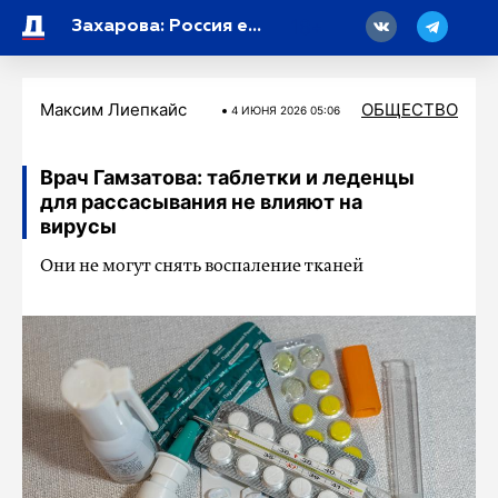
18
Захарова: Россия еще не получала предложений о встрече Лаврова с главой МИД Венгрии
Максим Лиепкайс
ОБЩЕСТВО
4 ИЮНЯ 2026 05:06
Врач Гамзатова: таблетки и леденцы
для рассасывания не влияют на
вирусы
Они не могут снять воспаление тканей