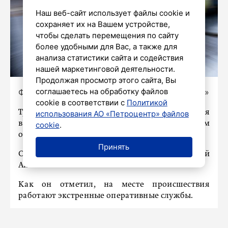
Наш веб-сайт использует файлы cookie и
сохраняет их на Вашем устройстве,
чтобы сделать перемещения по сайту
более удобными для Вас, а также для
анализа статистики сайта и содействия
нашей маркетинговой деятельности.
Продолжая просмотр этого сайта, Вы
соглашаетесь на обработку файлов
Фото: Олег Золото / «Петербургский дневник»
cookie в соответствии с
Политикой
Три человека погибли и семь получили ранения
использования АО «Петроцентр» файлов
в результате вражеского удара по нежилым
cookie
.
объектам в Симферополе.
Принять
Об этом заявил глава Республики Крым Сергей
Аксенов.
Как он отметил, на месте происшествия
работают экстренные оперативные службы.
«В результате вражеского удара по нежилым
объектам в Симферополе, по предварительным