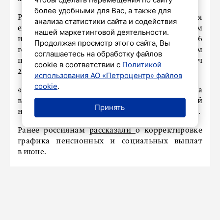
более удобными для Вас, а также для
Размер прожиточного минимума определяется
анализа статистики сайта и содействия
ежегодно соответственно федеральным
нашей маркетинговой деятельности.
и региональным законодательствам. На 2026
Продолжая просмотр этого сайта, Вы
год федеральный прожиточный минимум
соглашаетесь на обработку файлов
пенсионера установлен на отметке 16 тысяч
cookie в соответствии с
Политикой
288 рублей.
использования АО «Петроцентр» файлов
cookie
.
«На 2026 год в бюджете Социального фонда
выделено свыше 129 миллиардов рублей
Принять
на федеральные доплаты», – сообщила Изотова.
Ранее россиянам
рассказали
о корректировке
графика пенсионных и социальных выплат
в июне.
НАШ ГОРОД
Сальдо на ПМФЭ заявил, что ВСУ
уже не оправдываются за удары