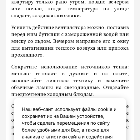
квартиру только рано утром, поздно вечером
или ночью, когда температура на улице
спадает, создавая сквозняки.
Усилить действие вентилятора можно, поставив
перед ним бутылки с замороженной водой или
миску со льдом. Вечером направьте его к окну
для вытягивания теплого воздуха или притока
прохладного.
Сократите использование источников тепла:
меньше готовьте в духовке и на плите,
выключайте лишнюю технику и замените
обычные лампы на светодиодные. Отдавайте
предпочтение холодным блюдам.
Снизьте влажность в помещении: избегайте
Наш веб-сайт использует файлы cookie и
сушки белья в комнатах и не оставляйте
сохраняет их на Вашем устройстве,
открытой ванную после горячего душа, так как
чтобы сделать перемещения по сайту
высокая влажность делает жару еще более
более удобными для Вас, а также для
невыносимой.
анализа статистики сайта и содействия