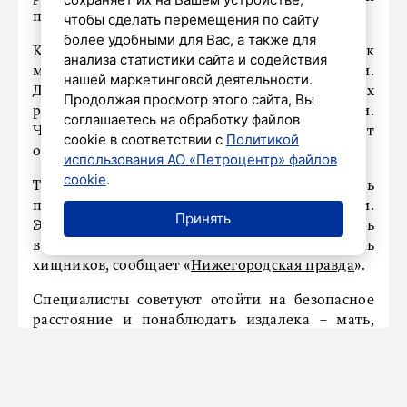
по поведению при встрече с ними.
чтобы сделать перемещения по сайту
более удобными для Вас, а также для
Категорически запрещается подходить к
анализа статистики сайта и содействия
малышам, гладить или брать их на руки.
нашей маркетинговой деятельности.
Детеныши редко оказываются одни, их
Продолжая просмотр этого сайта, Вы
родители обычно находятся поблизости.
соглашаетесь на обработку файлов
Человеческий запах на детеныше может
cookie в соответствии с
Политикой
отпугнуть взрослых особей.
использования АО «Петроцентр» файлов
cookie
.
Также нельзя беспокоить животных, пытаясь
проверить их состояние камнями или палками.
Принять
Это может вызвать стресс, заставить их убежать
в опасном направлении или привлечь
хищников, сообщает «
Нижегородская правда
».
Специалисты советуют отойти на безопасное
расстояние и понаблюдать издалека – мать,
скорее всего, вернется к своему потомству.
Такой подход значительно повышает шансы
малышей на выживание в естественной среде.