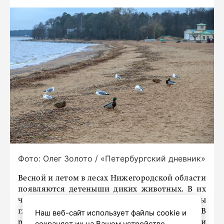
Фото: Олег Золото / «Петербургский дневник»
Весной и летом в лесах Нижегородской области
появляются детеныши диких животных. В их
числе и лосята, зайчата, а также птенцы
глухарей, рябчиков и тетеревов. В
Наш веб-сайт использует файлы cookie и
региональном Минлесхозе дали рекомендации
сохраняет их на Вашем устройстве,