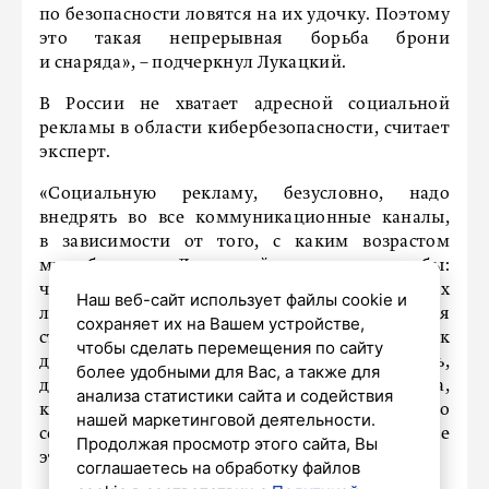
по безопасности ловятся на их удочку. Поэтому
это такая непрерывная борьба брони
и снаряда», – подчеркнул Лукацкий.
В России не хватает адресной социальной
рекламы в области кибербезопасности, считает
эксперт.
«Социальную рекламу, безусловно, надо
внедрять во все коммуникационные каналы,
в зависимости от того, с каким возрастом
мы общаемся. Для детей это одни способы:
через те же самые игры или VK. Для пожилых
Наш веб-сайт использует файлы cookie и
людей это собесы и городской транспорт. Для
сохраняет их на Вашем устройстве,
студентов это те же самые вузы, столовки и так
чтобы сделать перемещения по сайту
далее. Вариантов очень много. Может быть,
более удобными для Вас, а также для
должна быть целенаправленная программа,
анализа статистики сайта и содействия
которая финансируется государством, но оно
нашей маркетинговой деятельности.
сейчас просто не имеет ресурсов на решение
Продолжая просмотр этого сайта, Вы
этой задачи», – пояснил Лукацкий.
соглашаетесь на обработку файлов