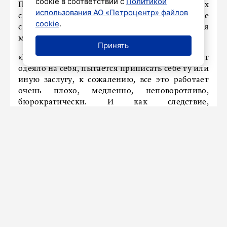
cookie в соответствии с
Политикой
По его словам, ускорению процессов, связанных
использования АО «Петроцентр» файлов
с координацией деятельности по борьбе
cookie
.
с кибермошенничеством, мешает плохая
межведомственная координация.
Принять
«В условиях, когда каждое ведомство тянет
одеяло на себя, пытается приписать себе ту или
иную заслугу, к сожалению, все это работает
очень плохо, медленно, неповоротливо,
бюрократически. И как следствие,
злоумышленники всегда находятся
по сравнению с мерами, которые
предпринимают правоохранительные органы
либо государство на шаг, а иногда и на два
впереди», – заключил Лукацкий.
Ранее на ПМЭФ
выяснилось
, как будет работать
закон о профилактике киберпреступлений.
Новости СМИ2