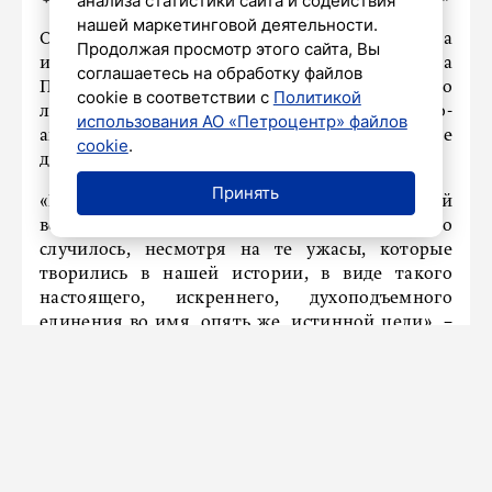
анализа статистики сайта и содействия
нашей маркетинговой деятельности.
Официальный представитель Министерства
Продолжая просмотр этого сайта, Вы
иностранных дел России Мария Захарова на
соглашаетесь на обработку файлов
ПМЭФ сообщила в интервью РИА Новости, что
cookie в соответствии с
Политикой
лучшим моментом в истории российско-
использования АО «Петроцентр» файлов
американских отношений является единение
cookie
.
двух государств в годы Второй мировой войны.
Принять
«Наше братство во времена Второй мировой
войны... Это, мне кажется, лучшее, что
случилось, несмотря на те ужасы, которые
творились в нашей истории, в виде такого
настоящего, искреннего, духоподъемного
единения во имя, опять же, истинной цели», −
заявила она.
Петербургский международный
экономический форум проходит с 3 по 6 июня.
Ранее Мария Захарова также
сказала
, что Россия
еще не получала предложений о встрече