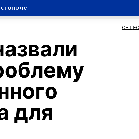
астополе
ОБЩЕС
назвали
роблему
нного
а для