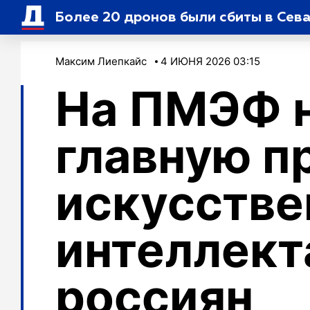
Более 20 дронов были сбиты в Сев
Максим Лиепкайс
4 ИЮНЯ 2026 03:15
На ПМЭФ 
главную п
искусстве
интеллект
россиян