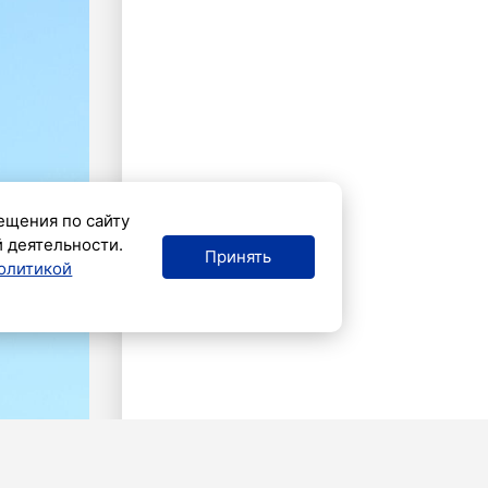
ещения по сайту
й деятельности.
Принять
олитикой