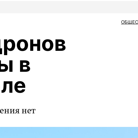
ОБЩЕС
дронов
ы в
оле
ения нет