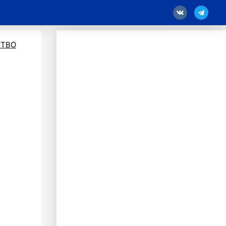
18
ТВО