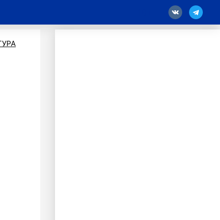
18
ТУРА