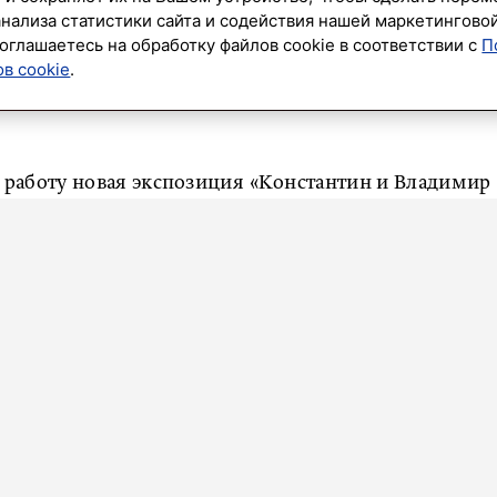
анализа статистики сайта и содействия нашей маркетингово
оглашаетесь на обработку файлов cookie в соответствии с
П
в cookie
.
 работу новая экспозиция «Константин и Владимир
я». Как сообщает «
ЛенТВ24
», на ней представлено
 работ. Это собрание 30 государственных и частных
а, Русского музея, Третьяковской галереи,
художественного музея и многих других. Есть и
артины в наш город привезли из разных уголков
да.
ны девять работ братьев Маковских из Узбекистана.
ые. Эти картины отреставрировали российские