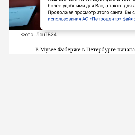
более удобными для Вас, а также для 
Продолжая просмотр этого сайта, Вы с
использования АО «Петроцентр» файло
Фото: ЛенТВ24
В Музее Фаберже в Петербурге начала
Маковские. Любовь земная и небесна
наследие двух братьев.
Всего на выставке можно увидеть 168
музеев. В том числе из Эрмитаж
Нижегородского государственного 
работы из 10 частных коллекций. К
России – от Хабаровска до Калинингра
Специально для этой выставки отобра
В России их можно увидеть вперв