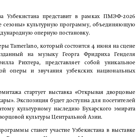
ва Узбекистана представит в рамках ПМЭФ-2026
ие сезоны» культурную программу, объединяющую
дународную оперную постановку.
еры Tamerlano, который состоится 4 июня на сцене
созданный на музыку Георга Фридриха Генделя
илла Рихтера, представляет собой уникальное
ной оперы и звучания узбекских национальных
рмитажа стартует выставка «Открывая дворцовые
хары». Экспозиция будет доступна для посетителей
атому культурному наследию Бухарского эмирата
дворцовой культуры Центральной Азии.
рограммы станет участие Узбекистана в выставке