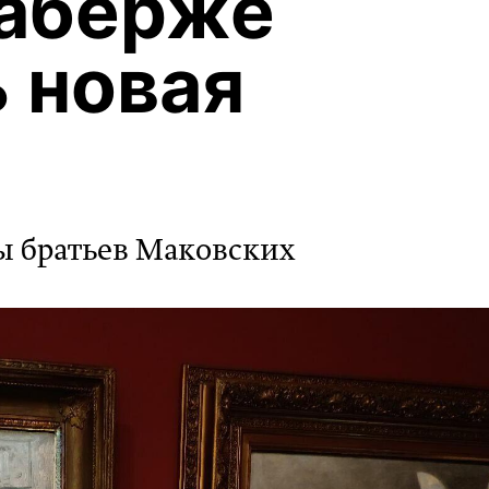
Фаберже
 новая
ы братьев Маковских