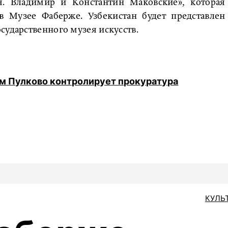
. Владимир и Константин Маковские», которая
в Музее Фаберже. Узбекистан будет представлен
сударственного музея искусств.
м Пулково контролирует прокуратура
КУЛЬ