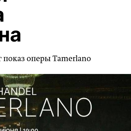
а
на
 показ оперы Tamerlano