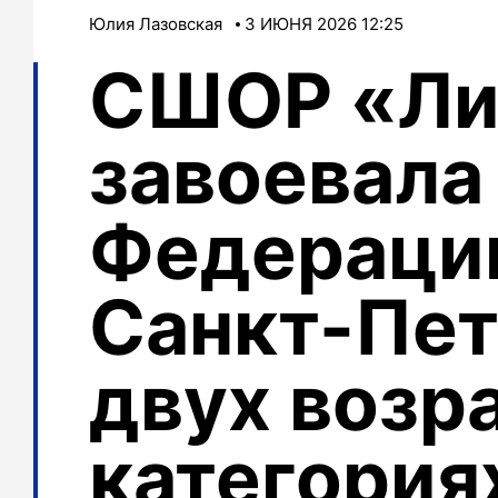
Юлия Лазовская
3 ИЮНЯ 2026 12:25
СШОР «Ли
завоевала
Федераци
Санкт-Пет
двух возр
категория