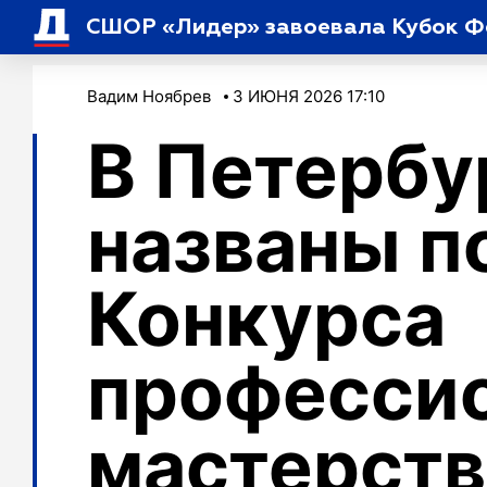
СШОР «Лидер» завоевала Кубок Фе
Вадим Ноябрев
3 ИЮНЯ 2026 17:10
В Петербу
названы п
Конкурса
професси
мастерств