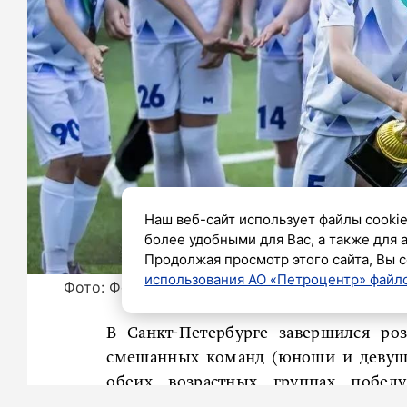
Наш веб-сайт использует файлы cookie
более удобными для Вас, а также для 
Продолжая просмотр этого сайта, Вы с
использования АО «Петроцентр» файло
Фото: Федерация футбола Санкт-Петербурга
В Санкт-Петербурге завершился ро
смешанных команд (юноши и девушки
обеих возрастных группах побе