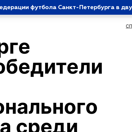
дерации футбола Санкт-Петербурга в дву
С
рге
обедители
онального
а среди