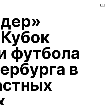
С
дер»
 Кубок
и футбола
ербурга в
астных
х