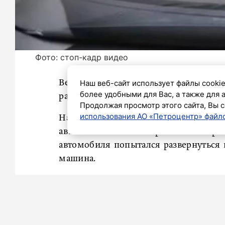
Фото: стоп-кадр видео
Наш веб-сайт использует файлы cookie
Вечером во вторник, 2 июня, произ
более удобными для Вас, а также для 
районе Петербурга. Как сообщили очев
Продолжая просмотр этого сайта, Вы с
использования АО «Петроцентр» файло
На углу улицы Руставели и просп
автомобилей. Они образовали «паро
автомобиля попытался развернуться
машина.
«В районе 19:45 на Руставели раскид
канале «Мегаполис».
Также «Петербургский дневник» ра