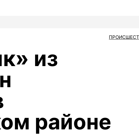
ПРОИСШЕСТ
к» из
н
в
ом районе