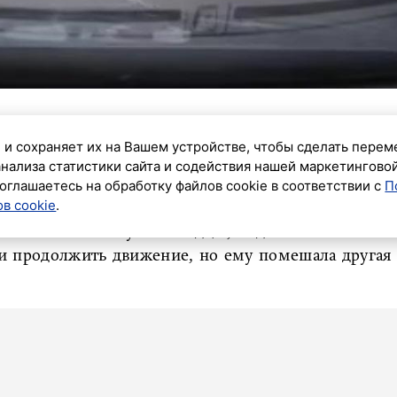
 и сохраняет их на Вашем устройстве, чтобы сделать перем
ошло массовое ДТП на перекрестке в Калининском
анализа статистики сайта и содействия нашей маркетингово
идцы в соцсетях, авария случилась около 19:45.
оглашаетесь на обработку файлов cookie в соответствии с
П
в cookie
.
екта Луначарского столкнулись минимум пять
возик». Как пишут очевидцы, водитель легкового
 и продолжить движение, но ему помешала другая
ало машинки», – написали авторы поста в телеграм-
ссказывал об аварии – на трассе в Ленобласти.