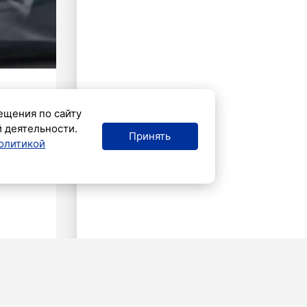
ещения по сайту
й деятельности.
Принять
олитикой