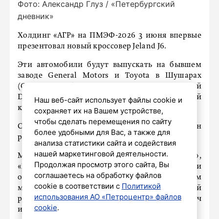
Фото: Александр Глуз / «Петербургский
дневник»
Холдинг «АГР» на ПМЭФ-2026 3 июня впервые
презентовал новый кроссовер Jeland J6.
Эти автомобили будут выпускать на бывшем
заводе General Motors и Toyota в Шушарах
(Санкт-Петербург) совместно с компанией
Defetoo. Старт продаж запланирован на второй
Наш веб-сайт использует файлы cookie и
квартал 2026 года.
сохраняет их на Вашем устройстве,
чтобы сделать перемещения по сайту
Стоимость Jeland J6 составит от 2,29 до 2,65 млн
более удобными для Вас, а также для
руб. в зависимости от комплектации.
анализа статистики сайта и содействия
нашей маркетинговой деятельности.
Модель будет доступна в трех версиях: «Актив»,
Продолжая просмотр этого сайта, Вы
«Комфорт» и «Престиж». Все три комплектации
соглашаетесь на обработку файлов
оснащаются 1,5-литровым турбодвигателем
cookie в соответствии с
Политикой
мощностью 147 л. с., шестиступенчатой
использования АО «Петроцентр» файлов
роботизированной коробкой передач
cookie
.
и передним приводом.