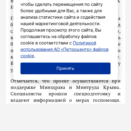
председатель «Союза женщин России» в РК
чтобы сделать перемещения по сайту
Нонна Бахарева.
более удобными для Вас, а также для
анализа статистики сайта и содействия
По ее словам, целью проекта стала поддержка
нашей маркетинговой деятельности.
беременных женщин, оказавшихся перед
Продолжая просмотр этого сайта, Вы
сложным выбором. Среди участниц были те,
соглашаетесь на обработку файлов
кто изначально планировал прервать
cookie в соответствии с
Политикой
беременность. «Это те женщины, которые
использования АО «Петроцентр» файлов
пришли в кабинет доабортного
cookie
.
консультирования с мыслью сделать аборт.
Благодаря нашим специалистам и проекту
Принять
удалось их убедить», – рассказала Бахарева.
Отмечается, что проект осуществляется при
поддержке Минздрава и Минтруда Крыма.
Специалисты прошли спецподготовку и
владеют информацией о мерах госпомощи.
Женщины также могут получить поддержку
благотворительной организации «Материнское
счастье» – временное проживание в кризисном
доме и социальный пакет.