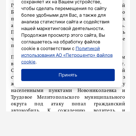
сохраняет их на Вашем устройстве,
Губернатор Запорожской области Евгений
чтобы сделать перемещения по сайту
Балицкий дополнил информацию о
более удобными для Вас, а также для
последствиях атаки беспилотных летательных
анализа статистики сайта и содействия
аппаратов противника на город Мелитополь.
нашей маркетинговой деятельности.
По оперативным данным, пострадали шесть
Продолжая просмотр этого сайта, Вы
человек. Об этом глава региона заявил после
соглашаетесь на обработку файлов
переговоров с оперативными службами.
cookie в соответствии с
Политикой
использования АО «Петроцентр» файлов
Пострадавшие находятся под наблюдением
cookie
.
врачей, их жизни ничего не угрожает.
Состояние оценивается как средней и легкой
Принять
степени тяжести. Однако не обошлось без
жертв. На автомобильной дороге между
населенными пунктами Новониколаевка и
Трудовое Мелитопольского муниципального
округа под атаку попал гражданский
автомобиль. К сожалению, водитель и
пассажир погибли.
Евгений Балицкий подчеркнул, что
мониторинг оперативной обстановки