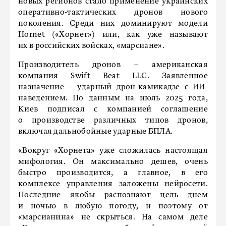
новых регионов стало применение украинских
оперативно-тактических дронов нового
поколения. Среди них доминируют модели
Hornet («Хорнет») или, как уже называют
их в российских войсках, «марсиане».
Производитель дронов – американская
компания Swift Beat LLC. Заявленное
назначение – ударный дрон-камикадзе с ИИ-
наведением. По данным на июль 2025 года,
Киев подписал с компанией соглашение
о производстве различных типов дронов,
включая дальнобойные ударные БПЛА.
«Вокруг «Хорнета» уже сложилась настоящая
мифология. Он максимально дешев, очень
быстро производится, а главное, в его
комплексе управления заложены нейросети.
Последние якобы распознают цель днем
и ночью в любую погоду, и поэтому от
«марсианина» не скрыться. На самом деле