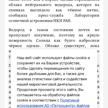
облако нейтрального водорода, которое на
снимках выглядело как тёмное пятно,
сообщила пресс-служба Лаборатории
солнечной астрономии ИКИ РАН.
Водород в таком состоянии почти не
пропускает излучение, поэтому на яркую
поверхность Солнца как будто набросили
чёрное одеяло. Облако существует, пока
нейтральный водород не ионизируется или не
уйдёт за пределы солнечного диска.
Наш веб-сайт использует файлы cookie и
сохраняет их на Вашем устройстве,
По оценкам специалистов, часть выброшенного
чтобы сделать перемещения по сайту
вещества достигнет Земли в ближайшие сутки.
более удобными для Вас, а также для
Небольшая доля солнечной материи может
анализа статистики сайта и содействия
проникнуть в верхние слои атмосферы и со
нашей маркетинговой деятельности.
временем стать частью природных процессов
Продолжая просмотр этого сайта, Вы
на планете. Ранее в тот же день произошла
соглашаетесь на обработку файлов
вспышка уровня M9.3 – самая мощная за
cookie в соответствии с
Политикой
последние полтора месяца. Она лишь немного
использования АО «Петроцентр» файлов