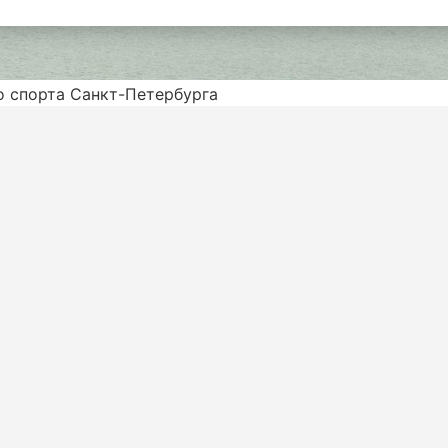
о спорта Санкт-Петербурга
нат России по водно-моторному спорту в классах
ловия и высокую конкуренцию, сборная Санкт-
чную подготовку.
а петербургская команда «Блэк шарк» (Сергей
авоевала команда СШОР «ШВСМ по водным вилам
тантин Фролов, Михаил Мячин, Артем Кондюков и
листы – петербуржцы Алексей Василенко и Анна