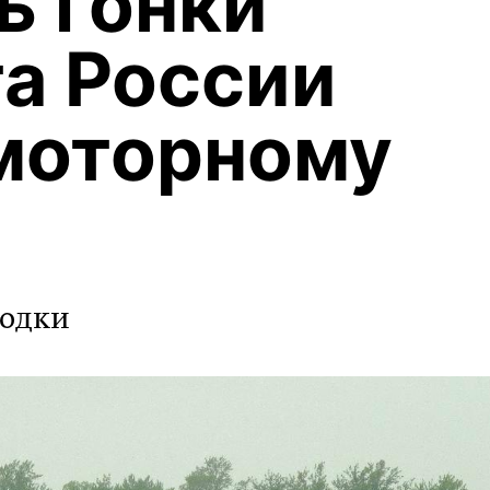
ь гонки
а России
моторному
лодки