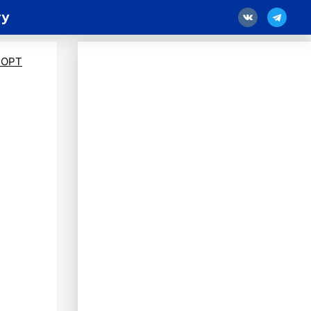
ту
18
ПОРТ