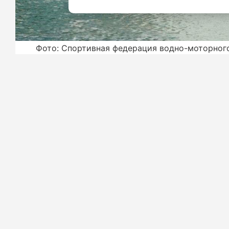
Фото: Спортивная федерация водно-моторног
В акватории Невы завершился чемпио
мотолодки PR1, PR2, PR3, PR4.
Несмотря на сложные погодные ус
Петербурга продемонстрировала отли
В классе «мотолодка PR2» победил
Климацкий и Алексей Василенко).
В классе PR4 чемпионский титул з
спорта им. Ю. С. Тюкалова» (Конс
Никита Башлаков). Бронзовые меда
Пылаева.