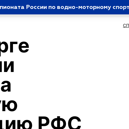
мпионата России по водно-моторному спор
С
рге
ли
на
ую
цию РФС