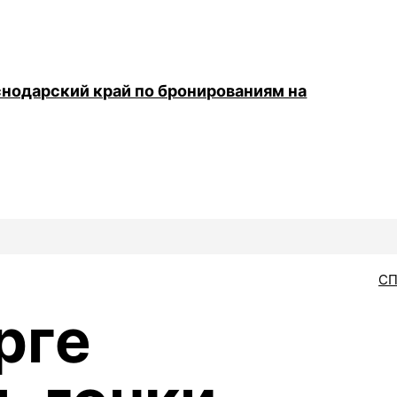
снодарский край по бронированиям на
С
рге