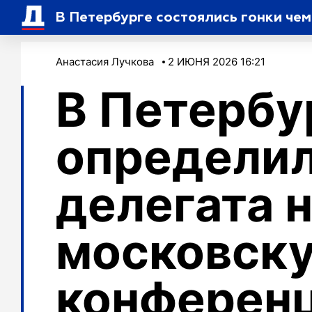
В Петербурге состоялись гонки че
Анастасия Лучкова
2 ИЮНЯ 2026 16:21
В Петербу
определи
делегата 
московск
конферен