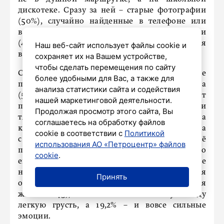
дискотеке. Сразу за ней – старые фотографии
(50%), случайно найденные в телефоне или
в пыльной коробке. Замыкают тройку локации
(47,8%): зайти в родной двор и провалиться
Наш веб-сайт использует файлы cookie и
в воспоминания.
сохраняет их на Вашем устройстве,
чтобы сделать перемещения по сайту
Самый неожиданный поворот: больше
более удобными для Вас, а также для
половины опрошенных из Санкт-Петербурга
анализа статистики сайта и содействия
(53,6%) признались, что хотя бы иногда тоскуют
нашей маркетинговой деятельности.
по событиям, которые в реальности были
Продолжая просмотр этого сайта, Вы
тяжелыми или стрессовыми. Подготовка
соглашаетесь на обработку файлов
к экзамену, нервный переезд, первая работа
cookie в соответствии с
Политикой
с дрожащими коленками – спустя годы это всё
использования АО «Петроцентр» файлов
превращается в ценное воспоминание. Но и это
cookie
.
еще не всё: 64,9% скучают по тому, чего вообще
не было в их жизни! Несостоявшиеся
Принять
отношения, другая профессия, непрожитая
жизнь – 45,7% испытывают по этому поводу
легкую грусть, а 19,2% – и вовсе сильные
эмоции.