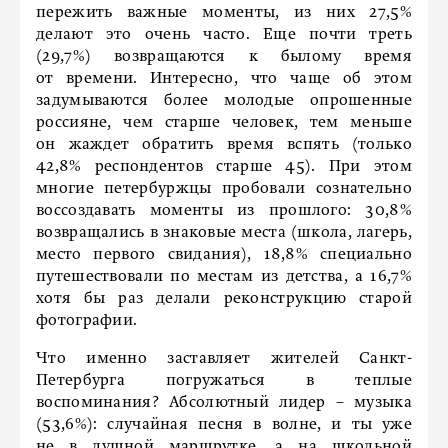
пережить важные моменты, из них 27,5%
делают это очень часто. Еще почти треть
(29,7%) возвращаются к былому время
от времени. Интересно, что чаще об этом
задумываются более молодые опрошенные
россияне, чем старше человек, тем меньше
он жаждет обратить время вспять (только
42,8% респондентов старше 45). При этом
многие петербуржцы пробовали сознательно
воссоздавать моменты из прошлого: 30,8%
возвращались в знаковые места (школа, лагерь,
место первого свидания), 18,8% специально
путешествовали по местам из детства, а 16,7%
хотя бы раз делали реконструкцию старой
фотографии.
Что именно заставляет жителей Санкт-
Петербурга погружаться в теплые
воспоминания? Абсолютный лидер – музыка
(53,6%): случайная песня в волне, и ты уже
не в душной маршрутке, а на школьной