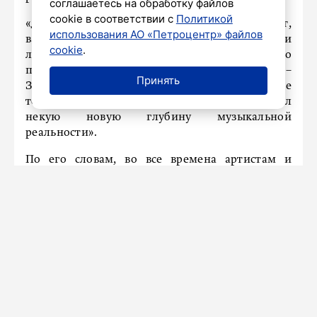
соглашаетесь на обработку файлов
cookie в соответствии с
Политикой
«Для зрителя, который пришел на концерт,
использования АО «Петроцентр» файлов
важно услышать те песни, которые он знает и
cookie
.
любит. Но вместе с тем всегда тепло
принимаются новые песни, – объяснил он. –
Принять
Зритель, уходя с концерта, чувствует, что не
только получил удовольствие, но и ощутил
некую новую глубину музыкальной
реальности».
По его словам, во все времена артистам и
зрителю нужны любовь, уважение, юмор и
самоирония – они помогают пройти через
непростые времена и разделить радость во
времена счастливые.
Ранее «Петербургский дневник»
сообщал
,
что 64,9 процента петербуржцев
ностальгируют по несбывшемуся.