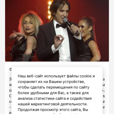
Фото: из личного архива / Кай Метов
Наш веб-сайт использует файлы cookie и
Заслуженный артист РФ Кай Метов на
сохраняет их на Вашем устройстве,
несколько часов прилетел в Петербург, чтобы
чтобы сделать перемещения по сайту
принять участие в концерте «Золотые хиты».
более удобными для Вас, а также для
Он рассказал
spb.aif.ru
, почему звезды 90-х
анализа статистики сайта и содействия
сейчас снова на пике популярности, в том числе
нашей маркетинговой деятельности.
– среди молодежи, которая тогда еще не
Продолжая просмотр этого сайта, Вы
родилась.