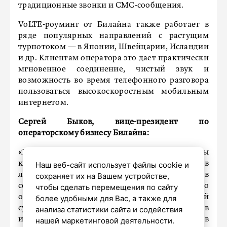
традиционные звонки и СМС-сообщения.
VoLTE-роуминг от Билайна также работает в
ряде популярных направлений с растущим
турпотоком — в Японии, Швейцарии, Исландии
и др. Клиентам оператора это дает практически
мгновенное соединение, чистый звук и
возможность во время телефонного разговора
пользоваться высокоскоростным мобильным
интернетом.
Сергей Быков, вице-президент по
операторскому бизнесу Билайна:
«Мы постоянно работаем над тем, чтобы
клиенты Билайна чувствовали себя как дома в
Наш веб-сайт использует файлы cookie и
любой точке земного шара. Запуск VoLTE в
сохраняет их на Вашем устройстве,
сетях T-Mobile (США) и Viettel (Вьетнам) — это
чтобы сделать перемещения по сайту
очередной значимый шаг, который
более удобными для Вас, а также для
существенно упрощает жизнь наших абонентов
анализа статистики сайта и содействия
и помогает им оставаться на связи даже в
нашей маркетинговой деятельности.