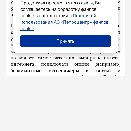
условиях повсеместного отключения сетей 2G и
Продолжая просмотр этого сайта, Вы
3G. Благодаря этому мы уверены в комфорте и
соглашаетесь на обработку файлов
безопасности наших клиентов в этих странах».
cookie в соответствии с
Политикой
использования АО «Петроцентр» файлов
География роуминга Билайна охватывает уже
cookie
.
220 стран и территорий, клиенты могут
управлять тарифами для поездок за рубеж с
Принять
помощью удобного «конструктора роуминга» в
мобильном приложении оператора. Он
позволяет самостоятельно выбирать пакеты
интернета, подключать опции (например,
безлимитные мессенджеры и карты) и
устанавливать срок их действия. Билайн
продолжает расширять глобальное покрытие.
Реклама ПАО «ВымпелКом». Подробнее на
сайте: beeline.ru
г. Москва, ОГРН 1027700166636
Erid: F7NfYUJCUneVcwX2NWA2