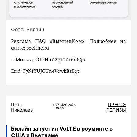
Фото: Билайн
Реклама ПАО «ВымпелКом». Подробнее на
сайте:
beeline.ru
г. Москва, ОГРН 1027700166636
Erid: F7NfYUJCUneVcwkBtTqt
Петр
ПРЕСС-
27 МАЯ 2026
15:30
Николаев
РЕЛИЗЫ
Билайн запустил VoLTE в роуминге в
США и Вьетнаме