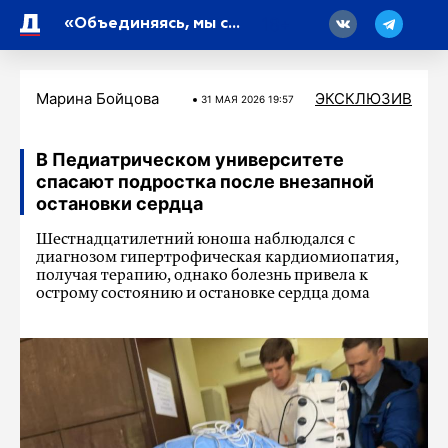
18
«Объединяясь, мы способны на многое»: в Петербурге стартует «Экспедиция добра»
Марина Бойцова
ЭКСКЛЮЗИВ
31 МАЯ 2026 19:57
В Педиатрическом университете
спасают подростка после внезапной
остановки сердца
Шестнадцатилетний юноша наблюдался с
диагнозом гипертрофическая кардиомиопатия,
получая терапию, однако болезнь привела к
острому состоянию и остановке сердца дома