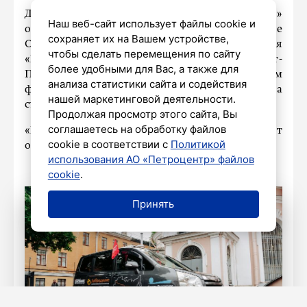
Добавим, что проект «Экспедиция добра»
Наш веб-сайт использует файлы cookie и
организует региональное отделение
сохраняет их на Вашем устройстве,
Общероссийского общественного движения
чтобы сделать перемещения по сайту
«Народный фронт «За Россию» Санкт-
более удобными для Вас, а также для
Петербурга совместно с Благотворительным
анализа статистики сайта и содействия
фондом «Добродушие» и АНО «Команда
нашей маркетинговой деятельности.
страны».
Продолжая просмотр этого сайта, Вы
соглашаетесь на обработку файлов
«Петербургский дневник» подробно расскажет
cookie в соответствии с
Политикой
о том, как будет проходить экспедиция.
использования АО «Петроцентр» файлов
cookie
.
Принять