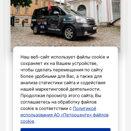
Наш веб-сайт использует файлы cookie и
сохраняет их на Вашем устройстве,
Фото: Дмитрий Маснюк / «Петербургский
чтобы сделать перемещения по сайту
дневник»
более удобными для Вас, а также для
анализа статистики сайта и содействия
нашей маркетинговой деятельности.
Продолжая просмотр этого сайта, Вы
соглашаетесь на обработку файлов
cookie в соответствии с
Политикой
СПОРТ
использования АО «Петроцентр» файлов
Гимнастка Борисова из
cookie
.
Петербурга стала серебряным