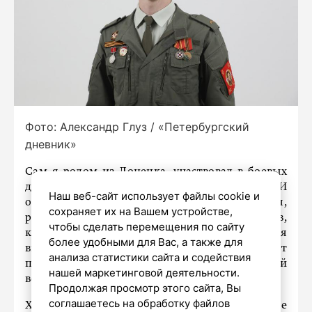
Фото: Александр Глуз / «Петербургский
дневник»
Сам я родом из Донецка, участвовал в боевых
действиях, а вот теперь живу в Петербурге. И
Наш веб-сайт использует файлы cookie и
очень этим доволен. Город активно развивается,
сохраняет их на Вашем устройстве,
реализуются проекты невероятных масштабов,
чтобы сделать перемещения по сайту
которые создают зачин на многие десятилетия
более удобными для Вас, а также для
вперед. Думаю, через сто лет этот процесс будет
анализа статистики сайта и содействия
продолжен, что станет еще одной хорошей
нашей маркетинговой деятельности.
вехой в богатейшей петербургской истории.
Продолжая просмотр этого сайта, Вы
соглашаетесь на обработку файлов
Хочу сказать будущим поколениям: цените