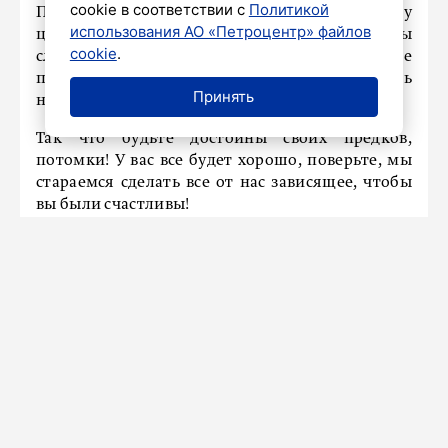
cookie в соответствии с
Политикой
Петербург и его наследие. На Северную столицу
использования АО «Петроцентр» файлов
целились многие враги, они делали все, чтобы
cookie
.
сломить дух горожан. Но ничего у них не
получилось. И никогда не получится, пока есть
Принять
настоящие петербуржцы.
Так что будьте достойны своих предков,
потомки! У вас все будет хорошо, поверьте, мы
стараемся сделать все от нас зависящее, чтобы
вы были счастливы!
Видео: Данил Мухин поделился
впечатлениями от забега «Бегом с
Дневником»
27 мая 2026
Новости СМИ2