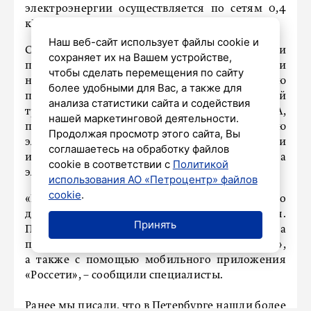
электроэнергии осуществляется по сетям 0,4
кВ.
Наш веб-сайт использует файлы cookie и
Специалисты компании выполнили
сохраняет их на Вашем устройстве,
проектирование, построили и оборудовали
чтобы сделать перемещения по сайту
новую комплектную трансформаторную
более удобными для Вас, а также для
подстанцию 10/0,4 кВ, установили силовой
анализа статистики сайта и содействия
трансформатор номиналом 1000 кВА,
нашей маркетинговой деятельности.
перезавели существующую линию
Продолжая просмотр этого сайта, Вы
электропередачи 10 кВ, а также установили
соглашаетесь на обработку файлов
интеллектуальную систему учета
cookie в соответствии с
Политикой
электроэнергии.
использования АО «Петроцентр» файлов
cookie
.
«Компания выполняет все обязательства по
договорам технологического присоединения.
Принять
Подать заявку можно не выходя из дома на
портале электросетевых услуг «
Портал-ТП.рф
»,
а также с помощью мобильного приложения
«Россети», – сообщили специалисты.
Ранее мы писали, что в Петербурге
нашли
более