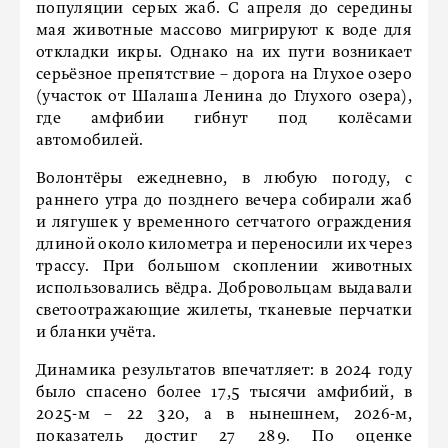
популяции серых жаб. С апреля до середины
мая животные массово мигрируют к воде для
откладки икры. Однако на их пути возникает
серьёзное препятствие – дорога на Глухое озеро
(участок от Шалаша Ленина до Глухого озера),
где амфибии гибнут под колёсами
автомобилей.
Волонтёры ежедневно, в любую погоду, с
раннего утра до позднего вечера собирали жаб
и лягушек у временного сетчатого ограждения
длиной около километра и переносили их через
трассу. При большом скоплении животных
использовались вёдра. Добровольцам выдавали
светоотражающие жилеты, тканевые перчатки
и бланки учёта.
Динамика результатов впечатляет: в 2024 году
было спасено более 17,5 тысячи амфибий, в
2025-м – 22 320, а в нынешнем, 2026-м,
показатель достиг 27 289. По оценке