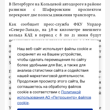
В Петербурге на Кольцевой автодороге в районе
развязки с Шафировским проспектом
перекроют две полосы движения транспорта.
Как сообщает пресс-служба ФКУ Упрдор
«Северо-Запад», на 38-м километре внешнего
кольца КАД в период с 8 по 21 июня будут
перекрыты первая и вторая полосы, а с 22 июня
по 4июля – третья и четвертая полосы. По
Наш веб-сайт использует файлы cookie и
оставшимся свободными для движения будет
сохраняет их на Вашем устройстве,
введено ограничение скоростного режима до
чтобы сделать перемещения по сайту
50 км/ч.
более удобными для Вас, а также для
анализа статистики сайта и содействия
По словам начальника территориального
нашей маркетинговой деятельности.
ситуационного центра ФКУ Упрдор «Северо-
Продолжая просмотр этого сайта, Вы
Запад» Ильи Пузыревского, это необходимо для
соглашаетесь на обработку файлов
проведения работ по замене деформационного
cookie в соответствии с
Политикой
шва на мосту через реку Охта (Беляевский
использования АО «Петроцентр» файлов
мост).
cookie
.
Учреждение приносит извинения за временные