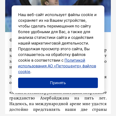
Наш веб-сайт использует файлы cookie и
сохраняет их на Вашем устройстве,
чтобы сделать перемещения по сайту
более удобными для Вас, а также для
анализа статистики сайта и содействия
Фото: evgeni-plushenko.com
нашей маркетинговой деятельности.
Продолжая просмотр этого сайта, Вы
Евгений Плющенко и его сын Александр
соглашаетесь на обработку файлов
закрыли аккаунты в соцсети. В данный момент
cookie в соответствии с
Политикой
зайти на страницы могут только
использования АО «Петроцентр» файлов
их подписчики.
cookie
.
Ранее Александр Плющенко высказался
Принять
о переходе под флаг Азербайджана.
«Я был и остаюсь русским. Мне дали спортивное
гражданство Азербайджана на пять лет.
Надеюсь, на международной арене мне удастся
достойно представлять наши две страны
и прославлять академию моего папы», – заявил