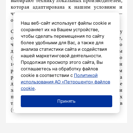
выбирают технику локальных производителей,
которая адаптирована к нашим условиям и
часто выигрывает по цене и сервису», —
отмечает эксперт.
Наш веб-сайт использует файлы cookie и
сохраняет их на Вашем устройстве,
Средняя цена на новую спецтехнику в 2026 году
чтобы сделать перемещения по сайту
составила 6,9 млн рублей, что на 8,5% меньше,
более удобными для Вас, а также для
чем весной 2025 года При этом заметно
анализа статистики сайта и содействия
доступнее для покупателей стали прицепы
нашей маркетинговой деятельности.
(-15,7%, до 4,8 млн руб.), экскаваторы (-11,8%, до
Продолжая просмотр этого сайта, Вы
10,1 млн руб.) и погрузчики (-9,5%, до 3,7 млн
соглашаетесь на обработку файлов
руб.). Средняя цена на технику на вторичном
cookie в соответствии с
Политикой
рынке изменилась незначительно — она стала
использования АО «Петроцентр» файлов
дешевле на 1,2%, 2,7 млн рублей. Наиболее
cookie
.
заметное снижение цен зафиксировано среди
погрузчиков (-19,9%, до 2,2 млн руб.), седельных
Принять
тягачей (-15,7%, до 3,5 млн руб.) и прицепов
(-14,7%, до 2,1 млн руб.).