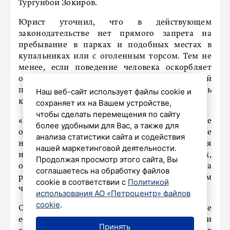
Тургунбой Зокиров.
Юрист уточнил, что в действующем
законодательстве нет прямого запрета на
пребывание в парках и подобных местах в
купальниках или с оголенным торсом. Тем не
менее, если поведение человека оскорбляет
окружающих или нарушает общественный
порядок, такие действия могут быть
Наш веб-сайт использует файлы cookie и
квалифицированы как мелкое хулиганство.
сохраняет их на Вашем устройстве,
чтобы сделать перемещения по сайту
«Мелким хулиганством признается нарушение
более удобными для Вас, а также для
общественного порядка, выражающее явное
анализа статистики сайта и содействия
неуважение к обществу, сопровождающееся
нашей маркетинговой деятельности.
нецензурной бранью в общественных местах,
Продолжая просмотр этого сайта, Вы
оскорбительным приставанием к гражданам, а
соглашаетесь на обработку файлов
равно уничтожением или повреждением
cookie в соответствии с
Политикой
чужого имущества», – сказал Зокиров.
использования АО «Петроцентр» файлов
cookie
.
Он также подчеркнул, что в судебной практике
есть примеры привлечения к ответственности
Принять