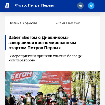
18
Фото: Петры Первые вновь стали одними из самых ярких участников благотворительного забега «Бегом с Дневником»
Полина Храмова
17 МАЯ 2026 13:06
Забег «Бегом с Дневником»
завершился костюмированным
стартом Петров Первых
В мероприятии приняли участие более 30
«императоров»