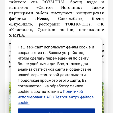
тайского спа ROYALTHAI, бренд воды и
напитков «Святой Источник». Также
партнерами забега выступают: кондитерская
фабрика «Нева», Совкомбанк, бренд
«ВкусВилл», рестораны ТОКИО-CITY, ФК
«Кристалл», Quantum motion, приложение
SIMPLA.
Генеральные информационные партнеры:
Наш веб-сайт использует файлы cookie и
телеканал «78» и «Радио “Зенит”». Также
сохраняет их на Вашем устройстве,
информационными партнерами мероприятия
чтобы сделать перемещения по сайту
стали: портал «Город+», «Комсомольская
более удобными для Вас, а также для
правда», «АиФ-Петербург».
анализа статистики сайта и содействия
нашей маркетинговой деятельности.
Продолжая просмотр этого сайта, Вы
соглашаетесь на обработку файлов
cookie в соответствии с
Политикой
использования АО «Петроцентр» файлов
cookie
.