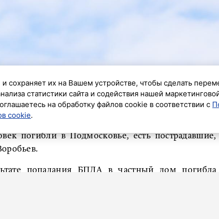
 и сохраняет их на Вашем устройстве, чтобы сделать перем
анализа статистики сайта и содействия нашей маркетингово
ик»
оглашаетесь на обработку файлов cookie в соответствии с
П
в cookie
.
е средства ПВО отражали крупную атаку БПЛА на
овек погибли в Подмосковье, есть пострадавшие,
Воробьев.
льтате попадания БПЛА в частный дом погибла
 под завалами. На месте работают спасатели и все
 погибли в деревне Погорелки (Мытищи). Там
дом. На месте работают все службы. От обломков