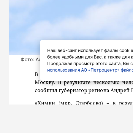
Наш веб-сайт использует файлы cookie
более удобными для Вас, а также для 
Фото: Александр Глуз / «Петербургский дневн
Продолжая просмотр этого сайта, Вы с
использования АО «Петроцентр» файло
В течение прошедшей ночи дежурны
Москву. В результате несколько чел
сообщил губернатор региона Андрей 
«Химки (мкр. Старбеево) – в резу
женщина. Еще один человек находится
оперативные службы. Двое мужчин
обломки БПЛА попали в строящийся 