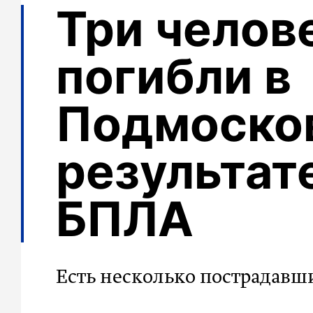
Три челов
погибли в
Подмосков
результат
БПЛА
Есть несколько пострадавш