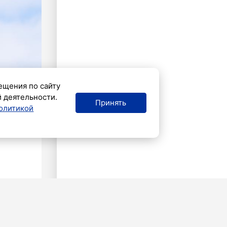
ещения по сайту
й деятельности.
Принять
олитикой