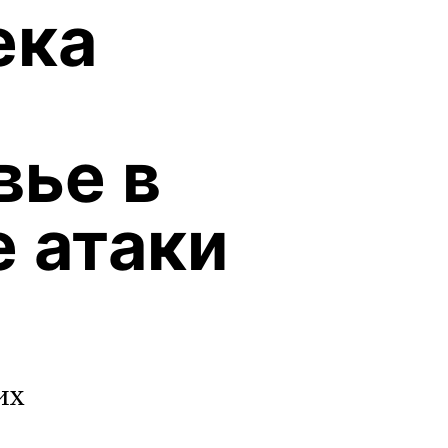
ека
ье в
е атаки
их