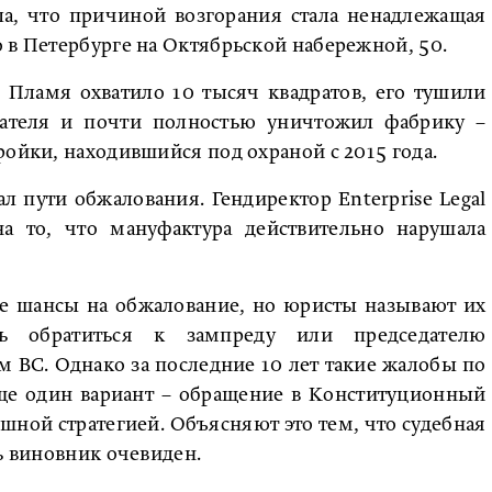
ла, что причиной возгорания стала ненадлежащая
 в Петербурге на Октябрьской набережной, 50.
. Пламя охватило 10 тысяч квадратов, его тушили
сателя и почти полностью уничтожил фабрику –
ройки, находившийся под охраной с 2015 года.
 пути обжалования. Гендиректор Enterprise Legal
на то, что мануфактура действительно нарушала
ие шансы на обжалование, но юристы называют их
ь обратиться к зампреду или председателю
ум ВС. Однако за последние 10 лет такие жалобы по
е один вариант – обращение в Конституционный
ышной стратегией. Объясняют это тем, что судебная
ь виновник очевиден.