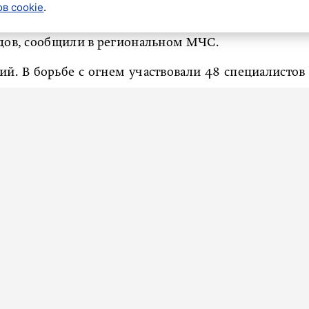
в cookie
.
го гарнизона Ленинградской области за минувшие
здов, сообщили в региональном МЧС.
й. В борьбе с огнем участвовали 48 специалистов
ни удалось спасти одного человека.
арий на дороге. На ликвидацию последствий ДТП
 Там помощь потребовалась двоим пострадавшим –
ми.
егда проверять исправность дымового извещателя
стной режим на дороге.
етровая пробка
сковала движение на Западном
вшей машины.