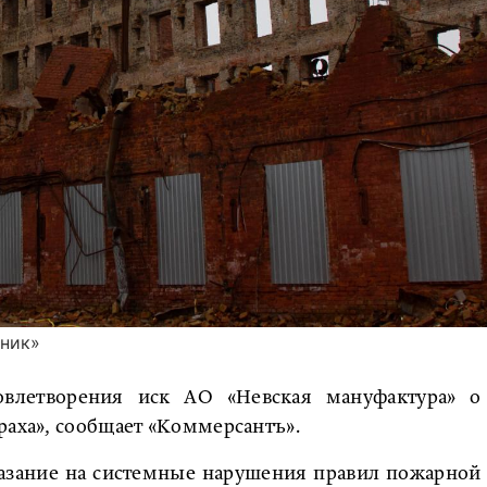
вник»
овлетворения иск АО «Невская мануфактура» о
раха», сообщает «Коммерсантъ».
казание на системные нарушения правил пожарной