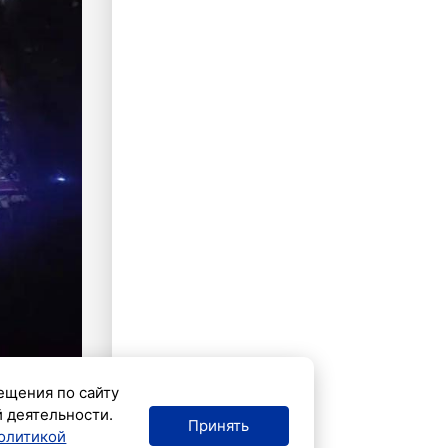
ещения по сайту
й деятельности.
Принять
олитикой