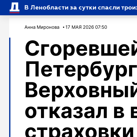
В Ленобласти за сутки спасли трои
Анна Миронова
17 МАЯ 2026 07:50
Сгоревшей
Петербург
Верховный
отказал в
страховки