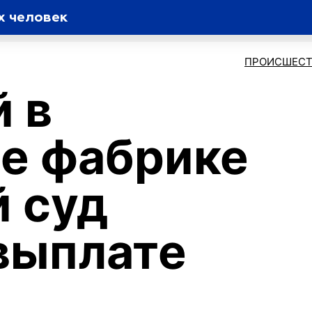
х человек
ПРОИСШЕСТ
 в
е фабрике
 суд
 выплате