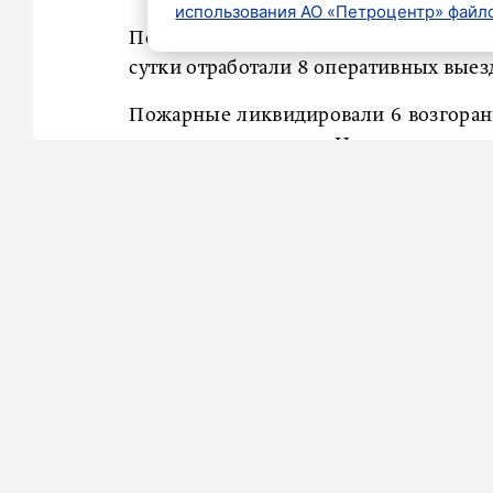
использования АО «Петроцентр» файло
Подразделения пожарно-спасательно
сутки отработали 8 оперативных вые
Пожарные ликвидировали 6 возгорани
и 12 единиц техники. Из дыма и пламе
Еще два вызова поступили из-за ав
выезжали 8 спасателей и 2 машины.
их благополучно эвакуировали живы
Спасатели рекомендуют гражданам вс
в доме, соблюдать дистанцию и скоро
Ранее мы сообщали, как
4-килом
скоростном диаметре из-за вспыхну