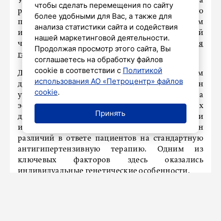
Ученые Сеченовского университета
чтобы сделать перемещения по сайту
разработали новый подход к лечению
более удобными для Вас, а также для
повышенного кровяного давления с учетом
анализа статистики сайта и содействия
индивидуальных генетических особенностей
нашей маркетинговой деятельности.
человека. Об этом сообщает
«Российская
Продолжая просмотр этого сайта, Вы
газета».
соглашаетесь на обработку файлов
cookie в соответствии с
Политикой
Для пациентов с гипертонией создали алгоритм
использования АО «Петроцентр» файлов
для подбора лекарств и их дозировки. Он
cookie
.
учитывает генетические факторы, влияющие на
эффективность препаратов, снижающих
Принять
давление. Отмечается, что ученые провели
исследование, направленное на поиск причин
различий в ответе пациентов на стандартную
антигипертензивную терапию. Одним из
ключевых факторов здесь оказались
индивидуальные генетические особенности.
Пациентам с гипертонией предлагают вводить
препараты ирбесартан или валсартан с учетом
индивидуальных генетических особенностей