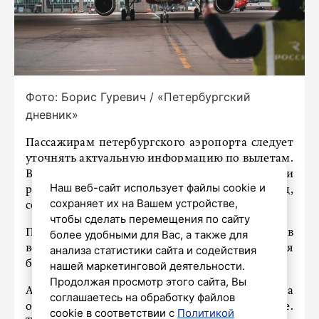
Фото: Борис Гуревич / «Петербургский
дневник»
Пассажирам петербургского аэропорта следует
уточнять актуальную информацию по вылетам.
В ближайшие часы возможны корректировки
Наш веб-сайт использует файлы cookie и
расписания рейсов в Москву и Калининград,
сохраняет их на Вашем устройстве,
сообщили в пресс-службе Пулково.
чтобы сделать перемещения по сайту
Причиной стали временные ограничения в
более удобными для Вас, а также для
воздушном пространстве, которые вводили для
анализа статистики сайта и содействия
безопасности полётов.
нашей маркетинговой деятельности.
Продолжая просмотр этого сайта, Вы
Актуальное время будет отображаться за
соглашаетесь на обработку файлов
онлайн-табло и объявляться в терминале.
cookie в соответствии с
Политикой