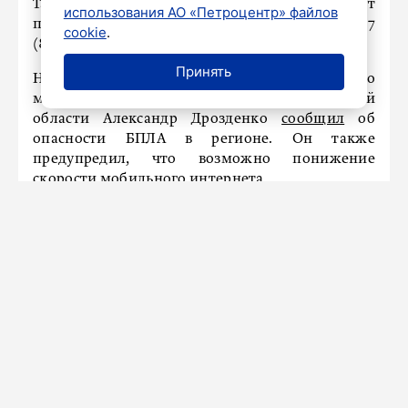
Также пассажиры для уточнения могут
использования АО «Петроцентр» файлов
позвонить в кол-центр Пулково по номеру +7
cookie
.
(812) 324-30-00.
Принять
Напомним, что в ночь на 17 мая в 02:02 по
местному времени глава Ленинградской
области Александр Дрозденко
сообщил
об
опасности БПЛА в регионе. Он также
предупредил, что возможно понижение
скорости мобильного интернета.
ПРОИСШЕСТВИЯ
Сгоревшей в Петербурге фабрике
Верховный суд отказал в выплате
страховки
17 мая 2026