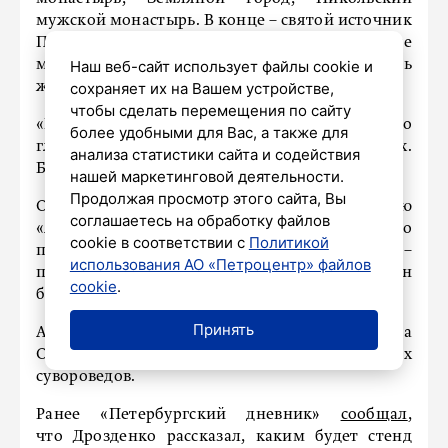
мужской монастырь. В конце – святой источник
Параскевы Пятницы на Малышевой горе, где
можно набрать воды с собой и загадать
Наш веб-сайт использует файлы cookie и
желание.
сохраняет их на Вашем устройстве,
чтобы сделать перемещения по сайту
«В Старой Ладоге каждый находит свое. Но
более удобными для Вас, а также для
главное – теперь дорога сюда есть у всех.
анализа статистики сайта и содействия
Бесплатно», – подчеркнул Дрозденко.
нашей маркетинговой деятельности.
Продолжая просмотр этого сайта, Вы
Он также рассказал, что сделал подарок музею
соглашаетесь на обработку файлов
«А.В. Суворов в Новой Ладоге», где и было
cookie в соответствии с
Политикой
проведено совещание с Алексеем Кудриным, –
использования АО «Петроцентр» файлов
передал портрет самого генералиссимуса. Он
cookie
.
был создан в 2022 году.
Принять
Автор произведения – современная художница
Ольга Калашникова, хорошо известная в кругах
сувороведов.
Ранее «Петербургский дневник»
сообщал
,
что Дрозденко рассказал, каким будет стенд