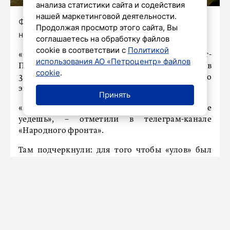
анализа статистики сайта и содействия
нашей маркетинговой деятельности.
Фото: телеграм-канал «Общероссийского
Продолжая просмотр этого сайта, Вы
народного фронта» в Санкт-Петербурге
соглашаетесь на обработку файлов
cookie в соответствии с
Политикой
«Общероссийский народный фронт» в Санкт-
использования АО «Петроцентр» файлов
Петербурге показал результаты работы бойцов
cookie
.
31-го полка, а жестянки теперь просто
экспонаты в ремонтной мастерской.
Принять
«Это наглядно подтверждает, что от наших не
уедешь», – отметили в телеграм-канале
«Народного фронта».
Там подчеркнули: для того чтобы «улов» был
больше, а работа безопаснее, парням нужны
«глаза в небе».
«Народный фронт» открывает сбор на
квадрокоптер для подразделения», – говорится
в посте.