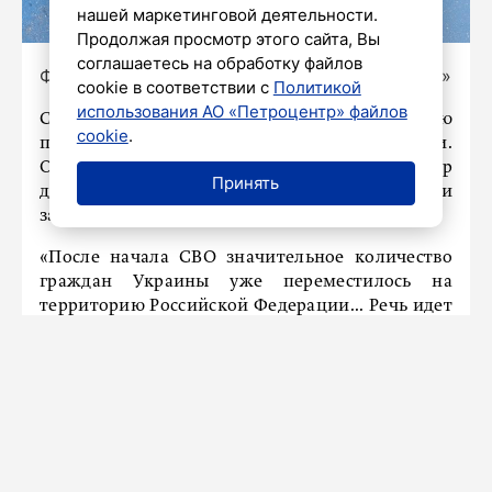
нашей маркетинговой деятельности.
Продолжая просмотр этого сайта, Вы
соглашаетесь на обработку файлов
Фото: Олег Золото / «Петербургский дневник»
cookie в соответствии с
Политикой
использования АО «Петроцентр» файлов
Сотни тысяч украинцев переехали в Россию
cookie
.
после начала специальной военной операции.
Об этом РИА Новости рассказал директор
Принять
департамента по работе с соотечественниками
за рубежом МИД РФ Геннадий Овечко.
«После начала СВО значительное количество
граждан Украины уже переместилось на
территорию Российской Федерации... Речь идет
о сотнях тысяч человек», − заявил он.
Помимо этого, дипломат отметил, что эти
украинцы приехали в Россию не в рамках
программы переселения соотечественников. В
отношении граждан Украины, которые
прибывают на российскую территорию,