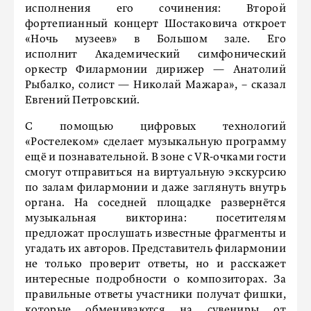
исполнения его сочинения: Второй
фортепианный концерт Шостаковича откроет
«Ночь музеев» в Большом зале. Его
исполнит Академический симфонический
оркестр Филармонии дирижер — Анатолий
Рыбалко, солист — Николай Мажара», – сказал
Евгений Петровский.
С помощью цифровых технологий
«Ростелеком» сделает музыкальную программу
ещё и познавательной. В зоне с VR-очками гости
смогут отправиться на виртуальную экскурсию
по залам филармонии и даже заглянуть внутрь
органа. На соседней площадке развернётся
музыкальная викторина: посетителям
предложат прослушать известные фрагменты и
угадать их авторов. Представитель филармонии
не только проверит ответы, но и расскажет
интересные подробности о композиторах. За
правильные ответы участники получат фишки,
которые обмениваются на сувениры от