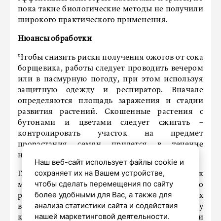
пока такие биологические методы не получили
широкого практического применения.
Нюансы обработки
Чтобы снизить риски получения ожогов от сока
борщевика, работы следует проводить вечером
или в пасмурную погоду, при этом используя
защитную одежду и респиратор. Вначале
определяются площадь заражения и стадии
развития растений. Скошенные растения с
бутонами и цветами следует сжигать –
контролировать участок на предмет
прорастания семян придется в течение
нескольких лет.
Наш веб-сайт использует файлы cookie и
сохраняет их на Вашем устройстве,
Главное – начать борьбу с борщевиком как
чтобы сделать перемещения по сайту
можно раньше, не допуская массового
более удобными для Вас, а также для
распространения семян, сохраняющих
анализа статистики сайта и содействия
всхожесть в течение пяти лет. Победить эту
нашей маркетинговой деятельности.
культуру можно только системно и