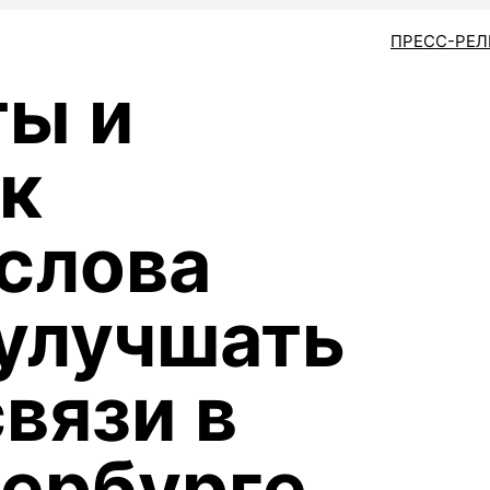
ПРЕСС-РЕ
ты и
ак
слова
улучшать
вязи в
ербурге