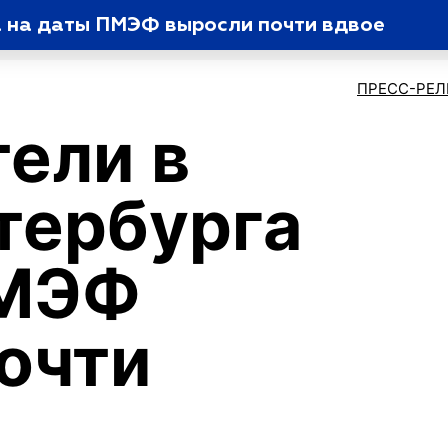
а на даты ПМЭФ выросли почти вдвое
ПРЕСС-РЕ
тели в
тербурга
ПМЭФ
очти