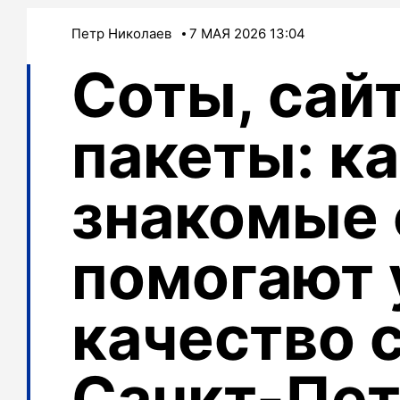
Петр Николаев
7 МАЯ 2026 13:04
Соты, сай
пакеты: к
знакомые 
помогают 
качество с
Санкт-Пет