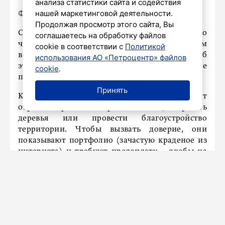
анализа статистики сайта и содействия
Фото: Алиса AI
нашей маркетинговой деятельности.
Продолжая просмотр этого сайта, Вы
С началом дачного сезона в России выросло
соглашаетесь на обработку файлов
число случаев обмана граждан под предлогом
cookie в соответствии с
Политикой
выполнения различных работ на участках. Об
использования АО «Петроцентр» файлов
этом сообщают РИА Новости в пресс-службе
cookie
.
платформы «Мошеловка» Народного фронта.
Принять
Как поясняют эксперты, аферисты предлагают
отремонтировать заборы и септики, подрезать
деревья или провести благоустройство
территории. Чтобы вызвать доверие, они
показывают портфолио (зачастую краденое из
интернета) и требуют предоплату – якобы на
стройматериалы или выезд бригады. Получив
деньги, лжемастера исчезают и на связь больше
не выходят.
В группе риска – владельцы дач, садоводы и
пенсионеры. Специалисты предупреждают: