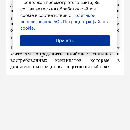
Продолжая просмотр этого сайта, Вы
демонстрирует высокий интерес жителей к
соглашаетесь на обработку файлов
процедуре предварительного голосования и
cookie в соответствии с
Политикой
участию в формировании будущей команды
использования АО «Петроцентр» файлов
партии. Для города это важный механизм
cookie
.
открытого отбора кандидатов и прямого
участия граждан в политических процессах.
Принять
Предварительное голосование позволяет
жителям определить наиболее сильных и
востребованных кандидатов, которые в
дальнейшем представят партию на выборах.
НАШ ГОРОД
Госстройнадзор разрешил ввод в
эксплуатацию детского сада на
240 мест в Мурино
29 апреля 2026