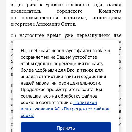
в два раза к уровню прошлого года, сказал
председатель городского Комитета
по промышленной политике, инновациям
и торговле Александр Ситов.
«В настоящее время уже перезапущены две
производственные площадки – это «Автозавод
Санкт-Петербург» и «Автозавод АГР». По итогам
Наш веб-сайт использует файлы cookie и
2025 года в Петербурге выпущено более 48 тыс.
сохраняет их на Вашем устройстве,
автомобилей. В 2026 году этот показатель
чтобы сделать перемещения по сайту
увеличится кратно, мы ожидаем рост более чем
более удобными для Вас, а также для
в два раза», – цитирует Ситова «Интерфакс».
анализа статистики сайта и содействия
нашей маркетинговой деятельности.
В дальнейших планах города – создание
Продолжая просмотр этого сайта, Вы
НИОКР-центра для проведения научно-
соглашаетесь на обработку файлов
исследовательских, опытно-конструкторских
cookie в соответствии с
Политикой
и технологических работ, локализации
использования АО «Петроцентр» файлов
производственно-компонентной базы для
cookie
.
автомобилестроения на территории площадки
«Шушары» особой экономической зоны
Принять
Петербурга.