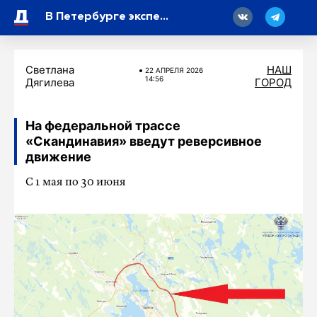
18
В Петербурге эксперты обсудили перспективы международного сотрудничества на выставке CICPE на Хайнане
Светлана
НАШ
22 АПРЕЛЯ 2026
14:56
Дягилева
ГОРОД
На федеральной трассе
«Скандинавия» введут реверсивное
движение
С 1 мая по 30 июня