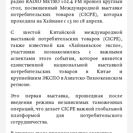
радио RADIO METRO 102.4 FM прошел круглый
стол, посвященный Международной выставке
потребительских товаров (CICPE), которая
проходила на Хайнане с 13 по 18 апреля.
С шестой Китайской международной
выставкой потребительских товаров (CICPE),
также известной как «Хайнаньское экспо»,
участники познакомились с важными
аспектами этого события, которое является
единственной национальной выставкой
потребительских товаров в Китае и
крупнейшим ЭКСПО в Азиатско-Тихоокеанском
регионе.
Это первая выставка, прошедшая после
введения режима независимых таможенных
операций, что делает CICPE важной глобальной
платформой для потребительского
сотрудничества.