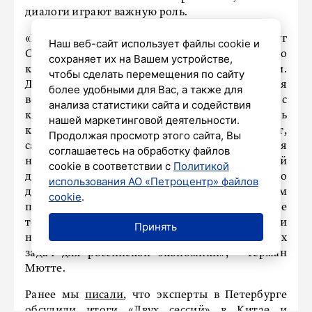
диалоги играют важную роль.
«Хайнаньская выставка потребительских услуг
Наш веб-сайт использует файлы cookie и
CICPE – это премиум выставка, высочайшего
сохраняет их на Вашем устройстве,
класса, способ развивать экономические связи.
чтобы сделать перемещения по сайту
Для российских потребителей уникальная
более удобными для Вас, а также для
возможность познакомиться ближе с
анализа статистики сайта и содействия
китайскими брендами «в живую», завязать
нашей маркетинговой деятельности.
контакты, самое важное – личный контакт,
Продолжая просмотр этого сайта, Вы
самые эффективный живой диалог для
соглашаетесь на обработку файлов
налаживания внешнеэкономической
cookie в соответствии с
Политикой
деятельности. Безусловно, наличие «Русского
использования АО «Петроцентр» файлов
дома» на выставке позволяет китайским
cookie
.
потребителям открыть новые российские
товары. Это следующий шаг на пути
Принять
несырьевого экспорта – одна из стратегических
задач для российской экономики», – Герман
Мютте.
Ранее мы
писали
, что эксперты в Петербурге
обсудили итоги «Двух сессий» в Китае и