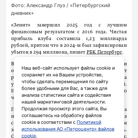
Фото: Александр Глуз / «Петербургский
дневник»
«Зенит» завершил 2025 год с лучшим
финансовым результатом с 2016 года. Чистая
прибыль клуба составила 1,23 миллиарда
рублей, притом что в 2024-м был зафиксирован
убыток в 294 миллиона, пишет
РБК Петербург
.
Выручка клуба практически не изменилась и
Наш веб-сайт использует файлы cookie и
осталась на уровне 22 миллиардов рублей. А вот
сохраняет их на Вашем устройстве,
расходы оптимизировали: фонд оплаты труда
чтобы сделать перемещения по сайту
уменьшили на 20% до 10 миллиардов рублей.
более удобными для Вас, а также для
На начало 2026 года в «Зените» работало 560
анализа статистики сайта и содействия
человек.
нашей маркетинговой деятельности.
Продолжая просмотр этого сайта, Вы
При этом кредиторская задолженность выросла
соглашаетесь на обработку файлов
на 28% до 13,9 миллиарда, а дебиторская – в два
cookie в соответствии с
Политикой
с лишним раза до 3,3 миллиарда. Зато объём
использования АО «Петроцентр» файлов
заёмных средств снизился на четверть.
cookie
.
Отдельного внимания заслуживают налоги: