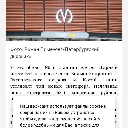
Фото: Роман Пименов/«Петербургский
дневник»
У вестибюля №1 станции метро «Горный
институт» на пересечении Большого проспекта
Васильевского острова и Косой линии
установят три новых светофора. Начальная
цена контракта 68,1 миллиона рублей,
пишет
«МК в Питере»
.
Наш веб-сайт использует файлы cookie и
Подрядчик не только смонтирует светофоры и
сохраняет их на Вашем устройстве,
подключит их к электричеству, но и
чтобы сделать перемещения по сайту
восстановит тротуары и дорожную разметку.
более удобными для Вас, а также для