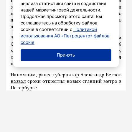
После завершения работ исполнитель должен
анализа статистики сайта и содействия
закрыть все разрешительные документы и
нашей маркетинговой деятельности.
передать заказчику готовую проектную
Продолжая просмотр этого сайта, Вы
документацию. Светофоры должны поставить
соглашаетесь на обработку файлов
до 30 ноября.
cookie в соответствии с
Политикой
использования АО «Петроцентр» файлов
Заказчиком выступает АО «Метрострой
cookie
.
Северной столицы». Итоги конкурса подведут 6
мая. После установки светофоров перекрёсток у
Принять
«Горного института» станет безопаснее и для
пешеходов, и для водителей.
Напомним, ранее губернатор Александр Беглов
назвал
сроки открытия новых станций метро в
Петербурге.
НАШ ГОРОД
В Санкт-Петербурге зацвели
декоративные форзиции