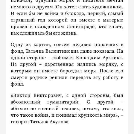
поначалу будущий моряк и писатель мечтал
немного о другом. Он хотел стать художником.
И если бы не война и блокада, первый, самый
страшный год которой он вместе с матерью
провел в осажденном Ленинграде, кто знает,
как сложилась бы его жизнь.
Одну из картин, совсем недавно попавших в
фонд, Татьяна Валентиновна даже показала. На
одной стороне – любимая Конецким Арктика.
На другой – дарственная надпись моряку, с
которым он вместе бороздил моря. После его
смерти родные решили передать эту работу в
фонд.
«Виктор Викторович, с одной стороны, был
абсолютный гуманитарий. С другой –
абсолютно военный человек, потому что знал,
что такое война, и понимал хрупкость мира», –
говорит Татьяна Акулова.