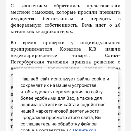
С заявлением обратились представители
местной таможни, которые просили признать
имущество бесхозяйным и передать в
федеральную собственность. Речь идет о 26
китайских квадрокоптерах.
Во время проверки у индивидуального
предпринимателя Ковалева К.В. нашли
недекларированные товары. Санкт-
Петербургская таможня приняла решение о
незаконности перемещения товаров через
границу ЕАЭС.
Наш веб-сайт использует файлы cookie и
сохраняет их на Вашем устройстве,
В результате оборудование изъяли и
чтобы сделать перемещения по сайту
переместили на ответственное хранение. «О
более удобными для Вас, а также для
результатах проверки и о предельном сроке
анализа статистики сайта и содействия
хранения товара ИП Ковалев К.В. был
нашей маркетинговой деятельности.
уведомлен, но никаких мер по получению
Продолжая просмотр этого сайта, Вы
товара и совершению в отношении него
соглашаетесь на обработку файлов
таможенных операций не предпринял», –
cookie в соответствии с
Политикой