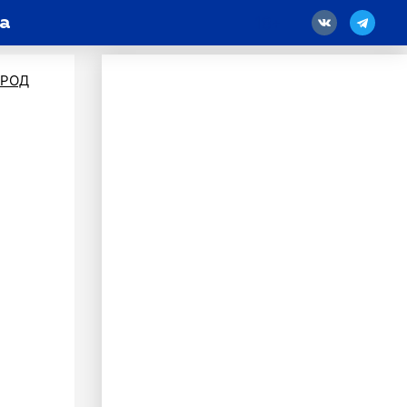
ра
18
ОРОД