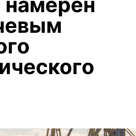
 намерен
чевым
ого
ического