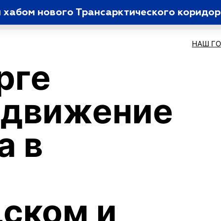
 хабом нового Трансарктического коридо
НАШ Г
рге
 движение
а в
ском и